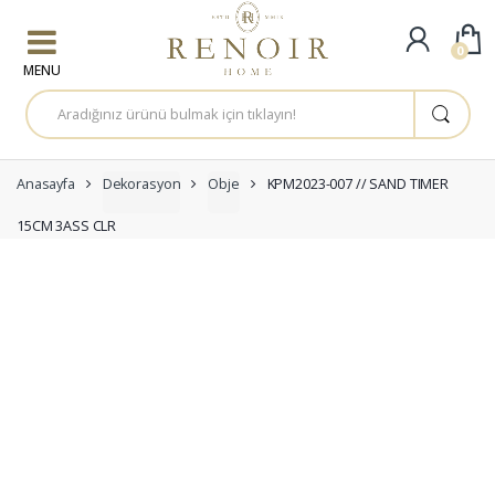
Skip to navigation
Skip to content
0
A
r
a
m
a
:
Anasayfa
Dekorasyon
Obje
KPM2023-007 // SAND TIMER
15CM 3ASS CLR