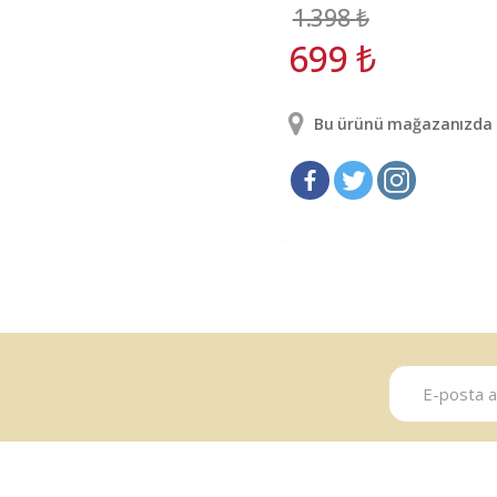
1.398
₺
699
₺
Bu ürünü mağazanızda g