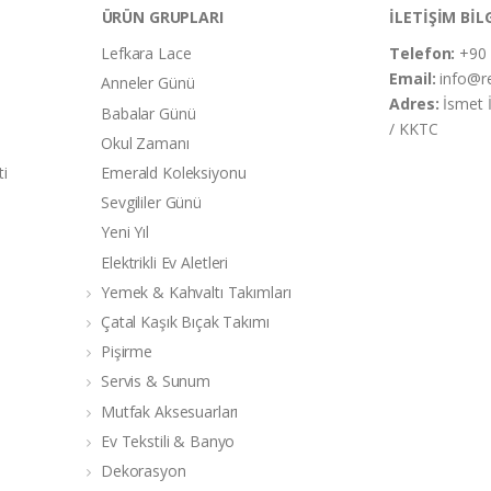
ÜRÜN GRUPLARI
İLETİŞİM BİL
Lefkara Lace
Telefon:
+90 
Email:
info@r
Anneler Günü
Adres:
İsmet 
Babalar Günü
/ KKTC
Okul Zamanı
ti
Emerald Koleksiyonu
Sevgililer Günü
Yeni Yıl
Elektrikli Ev Aletleri
Yemek & Kahvaltı Takımları
Çatal Kaşık Bıçak Takımı
Pişirme
Servis & Sunum
Mutfak Aksesuarları
Ev Tekstili & Banyo
Dekorasyon