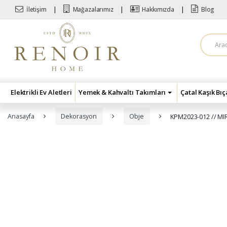
Skip to navigation
Skip to content
İletişim
Mağazalarımız
Hakkımızda
Blog
A
r
a
m
a
:
Elektrikli Ev Aletleri
Yemek & Kahvaltı Takımları
Çatal Kaşık Bı
Anasayfa
Dekorasyon
Obje
KPM2023-012 // M