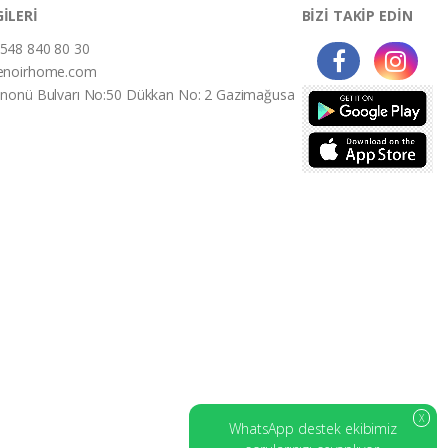
GİLERİ
BİZİ TAKİP EDİN
548 840 80 30
enoirhome.com
İnonü Bulvarı No:50 Dükkan No: 2 Gazimağusa
X
WhatsApp destek ekibimiz