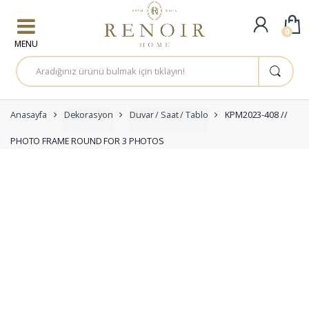
Skip to navigation
Skip to content
0
A
r
a
m
a
:
Anasayfa
Dekorasyon
Duvar / Saat / Tablo
KPM2023-408 //
PHOTO FRAME ROUND FOR 3 PHOTOS