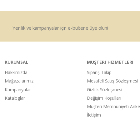
Yenilik ve kampanyalar için e-bültene üye olun!
KURUMSAL
MÜŞTERİ HİZMETLERİ
Hakkımızda
Sipariş Takip
Mağazalarımız
Mesafeli Satış Sözleşmesi
Kampanyalar
Gizlilik Sözleşmesi
Kataloglar
Değişim Koşulları
Müşteri Memnuniyeti Anke
İletişim