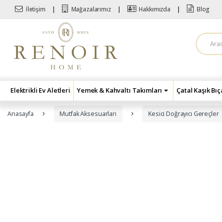
Skip to navigation
Skip to content
İletişim
Mağazalarımız
Hakkımızda
Blog
A
r
a
m
a
:
Elektrikli Ev Aletleri
Yemek & Kahvaltı Takımları
Çatal Kaşık Bı
Anasayfa
Mutfak Aksesuarları
Kesici Doğrayıcı Gereçler