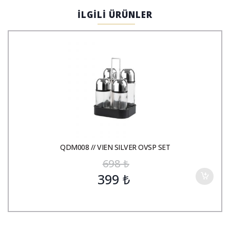
İLGİLİ ÜRÜNLER
QDM008 // VIEN SILVER OVSP SET
698
₺
399
₺