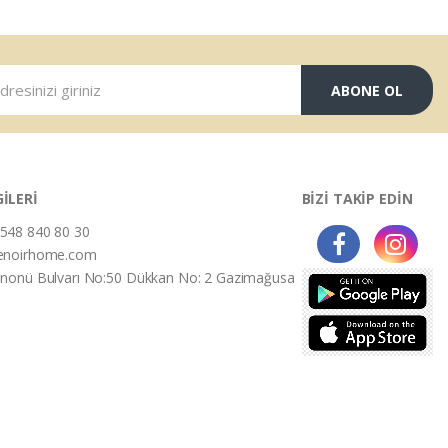
ABONE OL
GİLERİ
BİZİ TAKİP EDİN
548 840 80 30
enoirhome.com
İnonü Bulvarı No:50 Dükkan No: 2 Gazimağusa