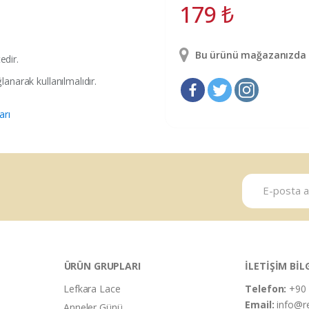
179
₺
Bu ürünü mağazanızda g
edir.
anarak kullanılmalıdır.
arı
ÜRÜN GRUPLARI
İLETİŞİM BİL
Lefkara Lace
Telefon:
+90 
Email:
info@r
Anneler Günü