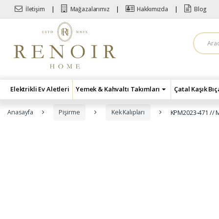
Skip to navigation
Skip to content
İletişim
Mağazalarımız
Hakkımızda
Blog
A
r
a
m
a
:
Elektrikli Ev Aletleri
Yemek & Kahvaltı Takımları
Çatal Kaşık Bı
Anasayfa
Pişirme
Kek Kalıpları
KPM2023-471 // 