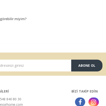
örebilir miyim?
ABONE OL
GİLERİ
BİZİ TAKİP EDİN
548 840 80 30
enoirhome.com