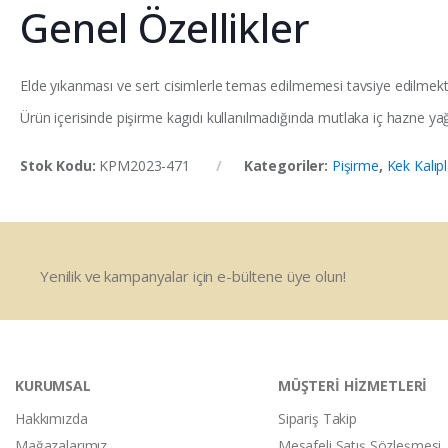
Genel Özellikler
Elde yıkanması ve sert cisimlerle temas edilmemesi tavsiye edilmekt
Ürün içerisinde pişirme kagıdı kullanılmadığında mutlaka iç hazne yağl
Stok Kodu:
KPM2023-471
Kategoriler:
Pişirme
,
Kek Kalıpl
Yenilik ve kampanyalar için e-bültene üye olun!
KURUMSAL
MÜŞTERİ HİZMETLERİ
Hakkımızda
Sipariş Takip
Mağazalarımız
Mesafeli Satış Sözleşmesi