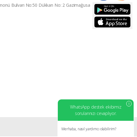
İnonü Bulvarı No:50 Dükkan No: 2 Gazimağusa
X
WhatsApp destek ekibimiz
sorularınızı cevaplıyor.
Merhaba, nasıl yardımcı olabilirim?