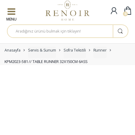
Skip to navigation
Skip to content
0
A
r
a
m
a
:
Anasayfa
Servis & Sunum
Sofra Tekstili
Runner
KPM2023-581 // TABLE RUNNER 32X150CM 6ASS