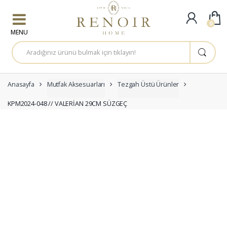
Skip to navigation
Skip to content
0
A
r
a
m
a
:
Anasayfa
Mutfak Aksesuarları
Tezgah Üstü Ürünler
KPM2024-048 // VALERİAN 29CM SÜZGEÇ