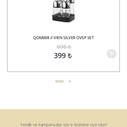
QDM008 // VIEN SILVER OVSP SET
698
₺
399
₺
Yenilik ve kampanyalar için e-bültene üye olun!