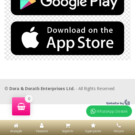
©
Dora & Doratlı Enterprises Ltd.
- All Rights Reserved
0
WhatsApp Destek
Anasayfa
Hesabım
Sepetim
Siparişlerim
İletişim