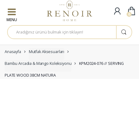
Skip to navigation
Skip to content
0
A
r
a
m
a
:
Anasayfa
Mutfak Aksesuarları
Bambu Arcadia & Mango Koleksiyonu
KPM2024-076 // SERVING
PLATE WOOD 38CM NATURA