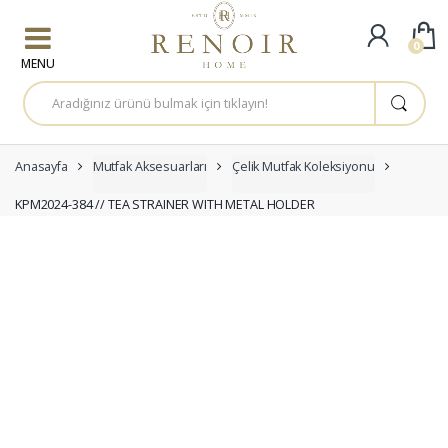
Skip to navigation
Skip to content
0
A
r
a
m
a
:
Anasayfa
Mutfak Aksesuarları
Çelik Mutfak Koleksiyonu
KPM2024-384 // TEA STRAINER WITH METAL HOLDER