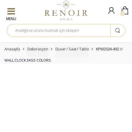
Skip to navigation
Skip to content
0
A
r
a
m
a
:
Anasayfa
Dekorasyon
Duvar / Saat / Tablo
KPM2024-492 //
WALL CLOCK 3ASS COLORS