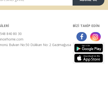
GİLERİ
BİZİ TAKİP EDİN
548 840 80 30
enoirhome.com
İnonü Bulvarı No:50 Dükkan No: 2 Gazimağusa