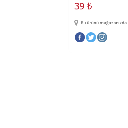
39
₺
Bu ürünü mağazanızda g