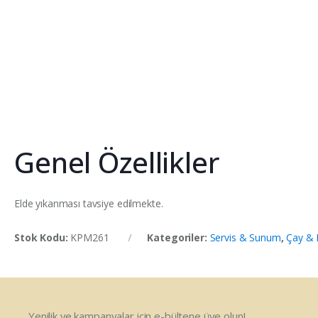
Genel Özellikler
Elde yıkanması tavsiye edilmekte.
Stok Kodu:
KPM261
Kategoriler:
Servis & Sunum
,
Çay & 
Yenilik ve kampanyalar için e-bültene üye olun!