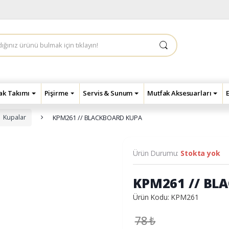
çak Takımı
Pişirme
Servis & Sunum
Mutfak Aksesuarları
Kupalar
KPM261 // BLACKBOARD KUPA
Ürün Durumu:
Stokta yok
KPM261 // BL
Ürün Kodu: KPM261
78
₺