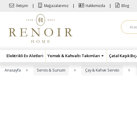
Skip to navigation
Skip to content
İletişim
Mağazalarımız
Hakkımızda
Blog
A
r
a
m
a
:
Elektrikli Ev Aletleri
Yemek & Kahvaltı Takımları
Çatal Kaşık Bı
Anasayfa
Servis & Sunum
Çay & Kahve Servisi