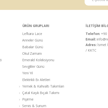
ÜRÜN GRUPLARI
İLETİŞİM BİL
Lefkara Lace
Telefon:
+90 
Email:
info@r
Anneler Günü
Adres:
İsmet 
Babalar Günü
/ KKTC
Okul Zamanı
ti
Emerald Koleksiyonu
Sevgililer Günü
Yeni Yıl
Elektrikli Ev Aletleri
Yemek & Kahvaltı Takımları
Çatal Kaşık Bıçak Takımı
Pişirme
Servis & Sunum