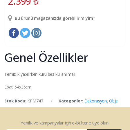
2.399
₺
Bu ürünü mağazanızda görebilir miyim?
Genel Özellikler
Temizlik yapılırken kuru bez kullanılmalı
Ebat: 54x35cm
Stok Kodu:
KPM747
Kategoriler:
Dekorasyon
,
Obje
Yenilik ve kampanyalar için e-bültene üye olun!