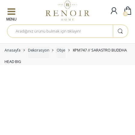
Skip to navigation
Skip to content
0
A
r
a
m
a
:
Anasayfa
Dekorasyon
Obje
KPM747 // SARASTRO BUDDHA
HEAD BIG