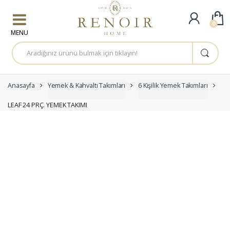
Skip to navigation
Skip to content
0
A
r
a
m
a
:
Anasayfa
Yemek & Kahvaltı Takımları
6 Kişilik Yemek Takımları
LEAF 24 PRÇ. YEMEK TAKIMI