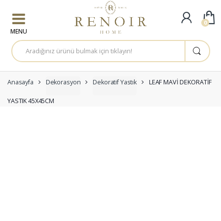
Skip to navigation
Skip to content
0
A
r
a
m
a
:
Anasayfa
Dekorasyon
Dekoratif Yastık
LEAF MAVİ DEKORATİF
YASTIK 45X45CM