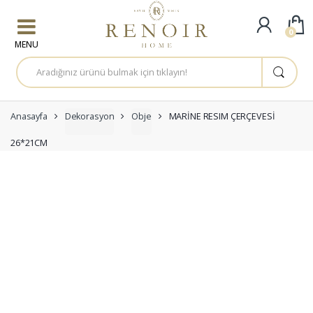
Skip to navigation
Skip to content
0
A
r
a
m
a
:
Anasayfa
Dekorasyon
Obje
MARİNE RESIM ÇERÇEVESİ
26*21CM