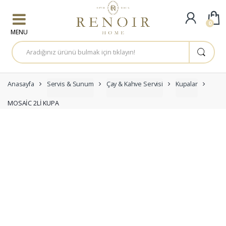
Skip to navigation
Skip to content
0
A
r
a
m
a
:
Anasayfa
Servis & Sunum
Çay & Kahve Servisi
Kupalar
MOSAİC 2Lİ KUPA