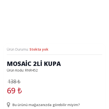
Ürün Durumu:
Stokta yok
MOSAİC 2Lİ KUPA
Ürün Kodu: RNR452
138
₺
69
₺
Bu ürünü mağazanızda görebilir miyim?