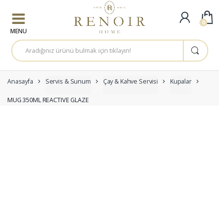
Skip to navigation
Skip to content
0
A
r
a
m
a
:
Anasayfa
Servis & Sunum
Çay & Kahve Servisi
Kupalar
MUG 350ML REACTIVE GLAZE