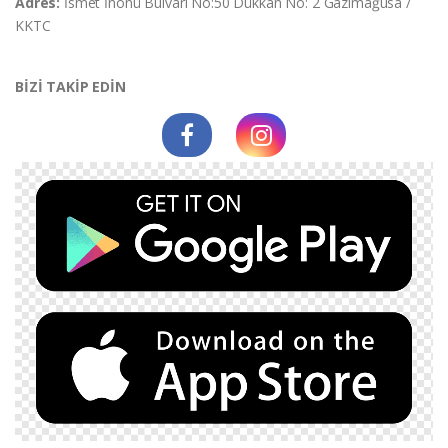
Adres:
İsmet İnonü Bulvarı No:50 Dükkan No: 2 Gazimağusa /
KKTC
BİZİ TAKİP EDİN