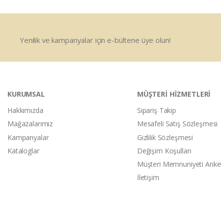
Yenilik ve kampanyalar için e-bültene üye olun!
KURUMSAL
MÜŞTERİ HİZMETLERİ
Hakkımızda
Sipariş Takip
Mağazalarımız
Mesafeli Satış Sözleşmesi
Kampanyalar
Gizlilik Sözleşmesi
Kataloglar
Değişim Koşulları
Müşteri Memnuniyeti Anke
İletişim