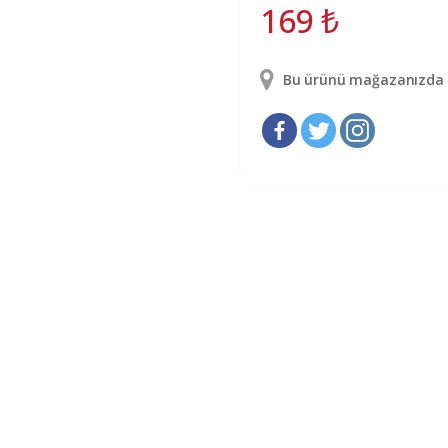
169
₺
Bu ürünü mağazanızda g