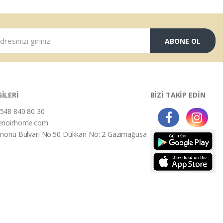
ABONE OL
GİLERİ
BİZİ TAKİP EDİN
548 840 80 30
enoirhome.com
İnonü Bulvarı No:50 Dükkan No: 2 Gazimağusa