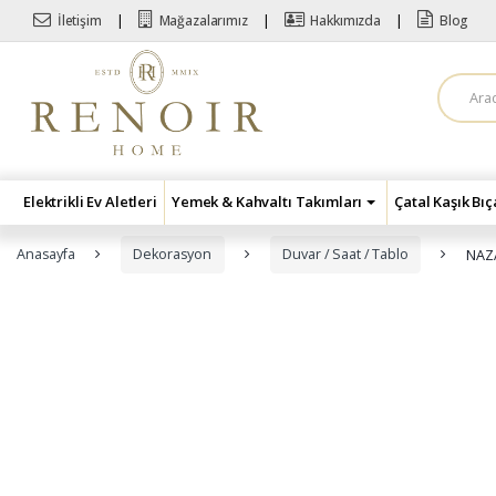
Skip to navigation
Skip to content
İletişim
Mağazalarımız
Hakkımızda
Blog
A
r
a
m
a
:
Elektrikli Ev Aletleri
Yemek & Kahvaltı Takımları
Çatal Kaşık Bı
Anasayfa
Dekorasyon
Duvar / Saat / Tablo
NAZA