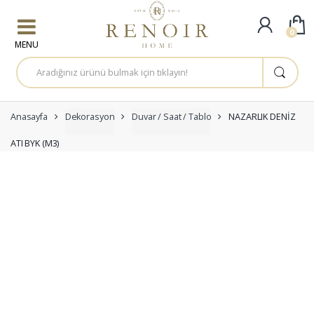
Skip to navigation
Skip to content
0
A
r
a
m
a
:
Anasayfa
Dekorasyon
Duvar / Saat / Tablo
NAZARLIK DENİZ
ATI BYK (M3)