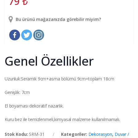
79
₺
Bu ürünü mağazanızda görebilir miyim?
Genel Özellikler
Uzunluk:Seramik 9cm+asma bölümü 9cm=toplam 18cm
Genişlik: 7cm
El boyaması dekoratif nazarlık.
Kuru bez ile temizlenmeli,kimyasal malzeme kullanılmamalı.
Stok Kodu:
SRM-31
Kategoriler:
Dekorasyon
,
Duvar /