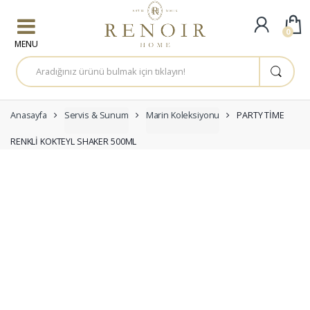
Skip to navigation
Skip to content
0
A
r
a
m
a
:
Anasayfa
Servis & Sunum
Marin Koleksiyonu
PARTY TİME
RENKLİ KOKTEYL SHAKER 500ML