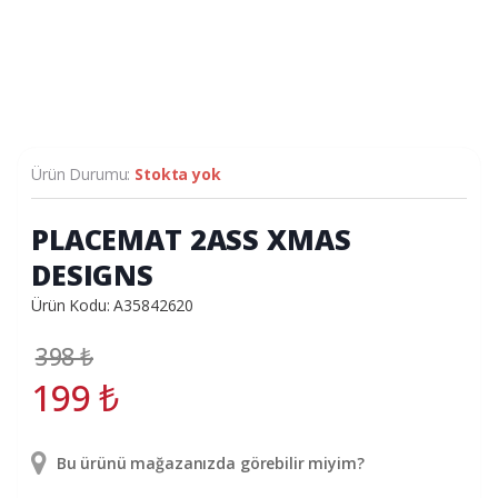
Ürün Durumu:
Stokta yok
PLACEMAT 2ASS XMAS
DESIGNS
Ürün Kodu: A35842620
398
₺
199
₺
Bu ürünü mağazanızda görebilir miyim?