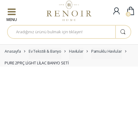
Skip to navigation
Skip to content
0
A
r
a
m
a
:
Anasayfa
Ev Tekstili & Banyo
Havlular
Pamuklu Havlular
PURE 2PRÇ LİGHT LİLAC BANYO SETİ