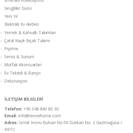
Emerald Koleksiyonu
Sevgililer Günü
Yeni Yıl
Elektrikli Ev Aletleri
Yemek & Kahvaltı Takımları
Çatal Kaşık Bıçak Takımı
Pişirme
Servis & Sunum
Mutfak Aksesuarları
Ev Tekstili & Banyo
Dekorasyon
İLETİŞİM BİLGİLERİ
Telefon:
+90 548 840 80 30
Email:
info@renoirhome.com
Adres:
İsmet İnonü Bulvarı No:50 Dükkan No: 2 Gazimağusa /
KKTC