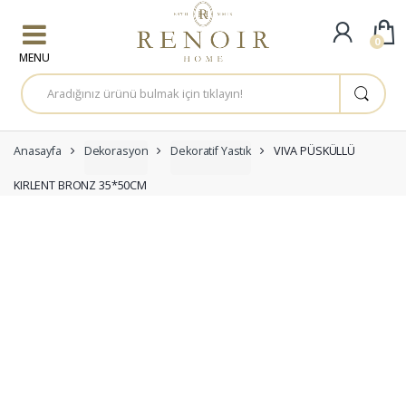
Skip to navigation
Skip to content
0
A
r
a
m
a
:
Anasayfa
Dekorasyon
Dekoratif Yastık
VIVA PÜSKÜLLÜ
KIRLENT BRONZ 35*50CM