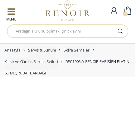
Skip to navigation
Skip to content
0
A
r
a
m
a
:
Anasayfa
Servis & Sunum
Sofra Servisleri
Klasik ve Günlük Bardak Setleri
DEC1005 // RENOIR PARİSİEN PLATİN
6LI MEŞRUBAT BARDAĞI