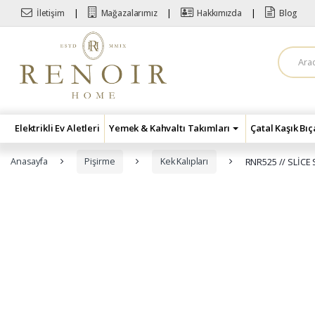
Skip to navigation
Skip to content
İletişim
Mağazalarımız
Hakkımızda
Blog
A
r
a
m
a
:
Elektrikli Ev Aletleri
Yemek & Kahvaltı Takımları
Çatal Kaşık Bı
Anasayfa
Pişirme
Kek Kalıpları
RNR525 // SLİCE