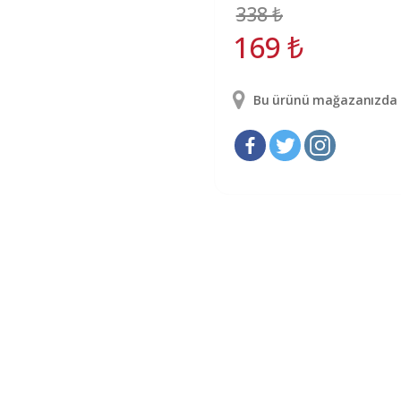
338
₺
169
₺
Bu ürünü mağazanızda g