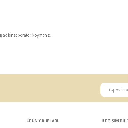
uşak bir seperatör koymanız,
ÜRÜN GRUPLARI
İLETİŞİM BİL