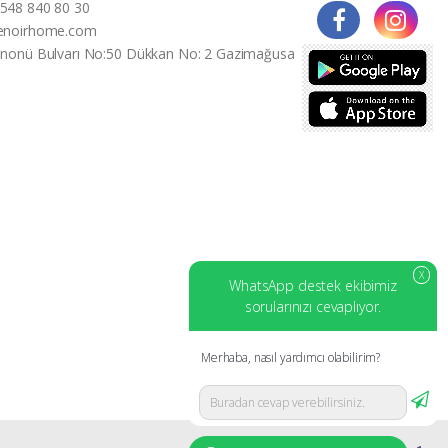
548 840 80 30
enoirhome.com
İnonü Bulvarı No:50 Dükkan No: 2 Gazimağusa
X
WhatsApp destek ekibimiz
sorularınızı cevaplıyor.
Merhaba, nasıl yardımcı olabilirim?