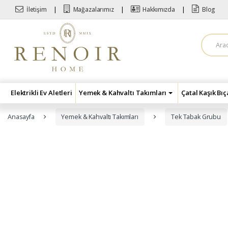
Skip to navigation
Skip to content
İletişim
Mağazalarımız
Hakkımızda
Blog
A
r
a
m
a
:
Elektrikli Ev Aletleri
Yemek & Kahvaltı Takımları
Çatal Kaşık Bı
Anasayfa
Yemek & Kahvaltı Takımları
Tek Tabak Grubu