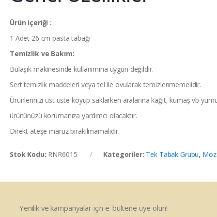
Ürün içeriği :
1 Adet 26 cm pasta tabağı
Temizlik ve Bakım:
Bulaşık makinesinde kullanımına uygun değildir.
Sert temizlik maddeleri veya tel ile ovularak temizlenmemelidir.
Ürünlerinizi üst üste koyup saklarken aralarına kağıt, kumaş vb yum
ürününüzü korumanıza yardımcı olacaktır.
Direkt ateşe maruz bırakılmamalıdır.
Stok Kodu:
RNR6015
Kategoriler:
Tek Tabak Grubu
,
Moza
Yenilik ve kampanyalar için e-bültene üye olun!