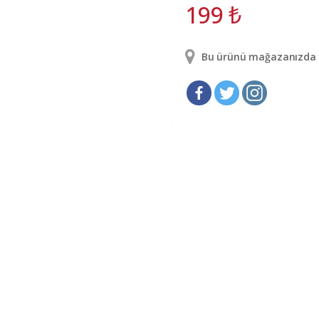
199
₺
Bu ürünü mağazanızda g