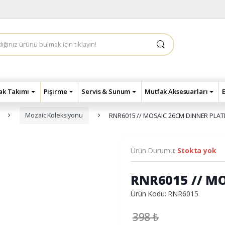
çak Takımı
Pişirme
Servis & Sunum
Mutfak Aksesuarları
Mozaic Koleksiyonu
RNR6015 // MOSAIC 26CM DINNER PLAT
Ürün Durumu:
Stokta yok
RNR6015 // M
Ürün Kodu: RNR6015
398
₺