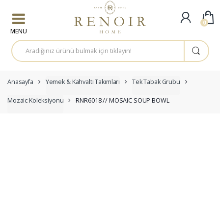
Skip to navigation
Skip to content
0
A
r
a
m
a
:
Anasayfa
Yemek & Kahvaltı Takımları
Tek Tabak Grubu
Mozaic Koleksiyonu
RNR6018 // MOSAIC SOUP BOWL