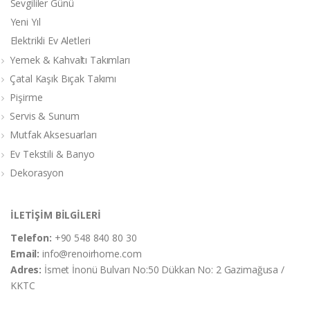
Sevgililer Günü
Yeni Yıl
Elektrikli Ev Aletleri
Yemek & Kahvaltı Takımları
Çatal Kaşık Bıçak Takımı
Pişirme
Servis & Sunum
Mutfak Aksesuarları
Ev Tekstili & Banyo
Dekorasyon
İLETİŞİM BİLGİLERİ
Telefon:
+90 548 840 80 30
Email:
info@renoirhome.com
Adres:
İsmet İnonü Bulvarı No:50 Dükkan No: 2 Gazimağusa /
KKTC