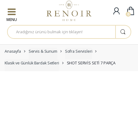
Skip to navigation
Skip to content
0
A
r
a
m
a
:
Anasayfa
Servis & Sunum
Sofra Servisleri
Klasik ve Günlük Bardak Setleri
SHOT SERVİS SETİ 7 PARÇA