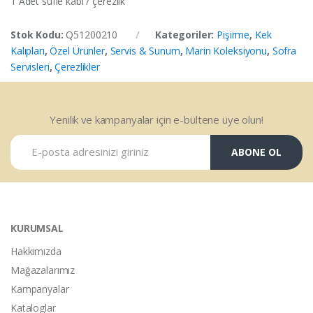
1 Adet sufle kabı / çerezlik
Stok Kodu:
Q51200210
Kategoriler:
Pişirme
,
Kek
Kalıpları
,
Özel Ürünler
,
Servis & Sunum
,
Marin Koleksiyonu
,
Sofra
Servisleri
,
Çerezlikler
Yenilik ve kampanyalar için e-bültene üye olun!
ABONE OL
KURUMSAL
Hakkımızda
Mağazalarımız
Kampanyalar
Kataloglar