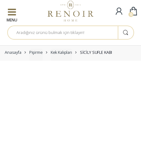
Skip to navigation
Skip to content
0
A
r
a
m
a
:
Anasayfa
Pişirme
Kek Kalıpları
SİCİLY SUFLE KABI