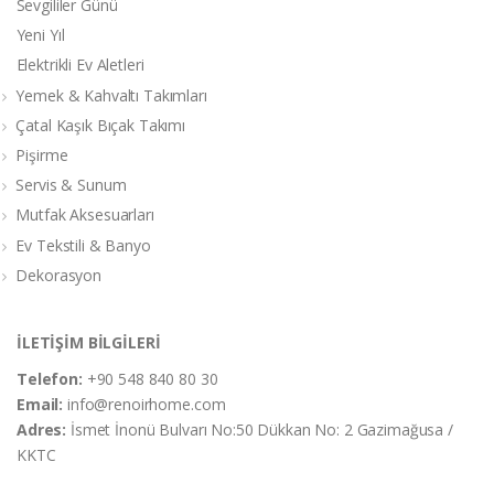
Sevgililer Günü
Yeni Yıl
Elektrikli Ev Aletleri
Yemek & Kahvaltı Takımları
Çatal Kaşık Bıçak Takımı
Pişirme
Servis & Sunum
Mutfak Aksesuarları
Ev Tekstili & Banyo
Dekorasyon
İLETİŞİM BİLGİLERİ
Telefon:
+90 548 840 80 30
Email:
info@renoirhome.com
Adres:
İsmet İnonü Bulvarı No:50 Dükkan No: 2 Gazimağusa /
KKTC