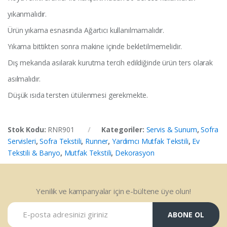
yıkanmalıdır.
Ürün yıkama esnasında Ağartıcı kullanılmamalıdır.
Yıkama bittikten sonra makine içinde bekletilmemelidir.
Dış mekanda asılarak kurutma tercih edildiğinde ürün ters olarak
asılmalıdır.
Düşük ısıda tersten ütülenmesi gerekmekte.
Stok Kodu:
RNR901
Kategoriler:
Servis & Sunum
,
Sofra
Servisleri
,
Sofra Tekstili
,
Runner
,
Yardımcı Mutfak Tekstili
,
Ev
Tekstili & Banyo
,
Mutfak Tekstili
,
Dekorasyon
Yenilik ve kampanyalar için e-bültene üye olun!
ABONE OL