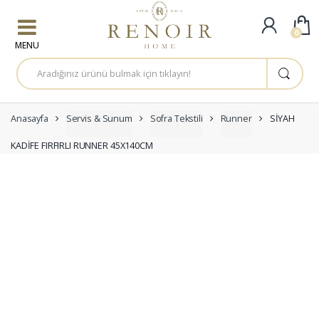
Skip to navigation
Skip to content
0
A
r
a
m
a
:
Anasayfa
Servis & Sunum
Sofra Tekstili
Runner
SİYAH
KADİFE FIRFIRLI RUNNER 45X140CM