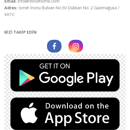
Email:
info@renoirhome.com
Adres:
İsmet İnonü Bulvarı No:50 Dükkan No: 2 Gazimağusa /
KKTC
BİZİ TAKİP EDİN