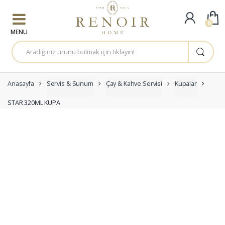
Skip to navigation
Skip to content
0
A
r
a
m
a
:
Anasayfa
Servis & Sunum
Çay & Kahve Servisi
Kupalar
STAR 320ML KUPA