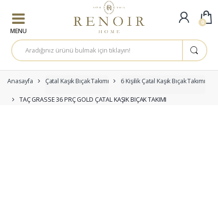
Skip to navigation
Skip to content
0
A
r
a
m
a
:
Anasayfa
Çatal Kaşık Bıçak Takımı
6 Kişilik Çatal Kaşık Bıçak Takımı
TAÇ GRASSE 36 PRÇ GOLD ÇATAL KAŞIK BIÇAK TAKIMI