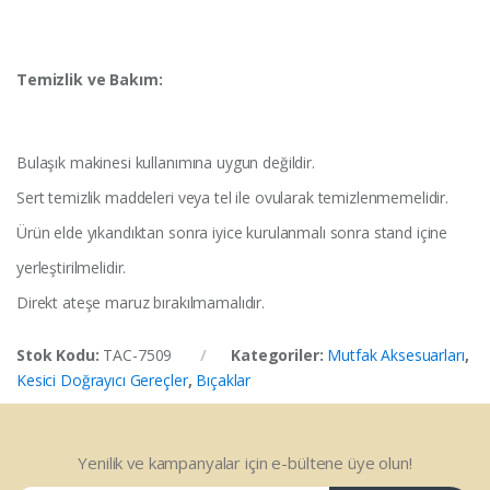
Temizlik ve Bakım:
Bulaşık makinesi kullanımına uygun değildir.
Sert temizlik maddeleri veya tel ile ovularak temizlenmemelidir.
Ürün elde yıkandıktan sonra iyice kurulanmalı sonra stand içine
yerleştirilmelidir.
Direkt ateşe maruz bırakılmamalıdır.
Stok Kodu:
TAC-7509
Kategoriler:
Mutfak Aksesuarları
,
Kesici Doğrayıcı Gereçler
,
Bıçaklar
Yenilik ve kampanyalar için e-bültene üye olun!