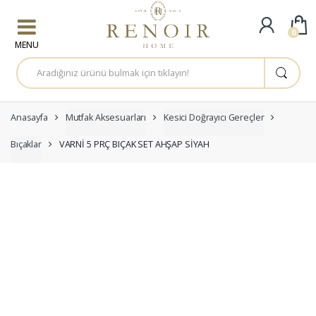
Skip to navigation
Skip to content
0
A
r
a
m
a
:
Anasayfa
Mutfak Aksesuarları
Kesici Doğrayıcı Gereçler
Bıçaklar
VARNİ 5 PRÇ BIÇAK SET AHŞAP SİYAH