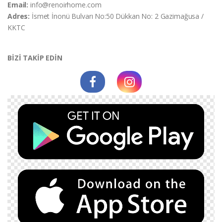
Email:
info@renoirhome.com
Adres:
İsmet İnonü Bulvarı No:50 Dükkan No: 2 Gazimağusa /
KKTC
BİZİ TAKİP EDİN