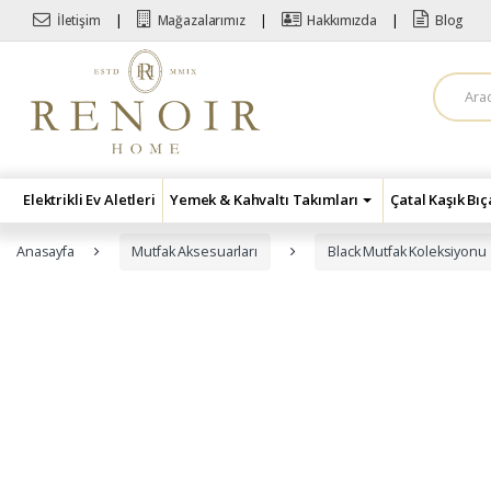
Skip to navigation
Skip to content
İletişim
Mağazalarımız
Hakkımızda
Blog
A
r
a
m
a
:
Elektrikli Ev Aletleri
Yemek & Kahvaltı Takımları
Çatal Kaşık Bı
Anasayfa
Mutfak Aksesuarları
Black Mutfak Koleksiyonu