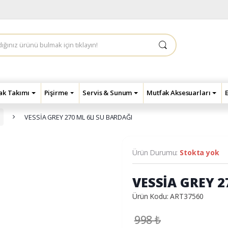
çak Takımı
Pişirme
Servis & Sunum
Mutfak Aksesuarları
VESSİA GREY 270 ML 6LI SU BARDAĞI
Ürün Durumu:
Stokta yok
VESSİA GREY 2
Ürün Kodu: ART37560
998
₺