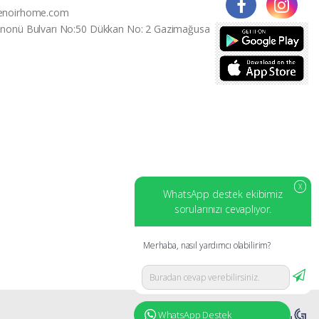
enoirhome.com
İnonü Bulvarı No:50 Dükkan No: 2 Gazimağusa
X
WhatsApp destek ekibimiz
sorularınızı cevaplıyor.
Merhaba, nasıl yardımcı olabilirim?
WhatsApp Destek