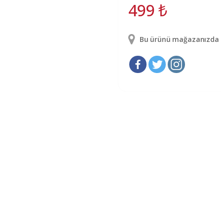
499
₺
Bu ürünü mağazanızda g