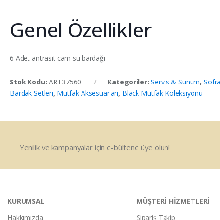
Genel Özellikler
6 Adet antrasit cam su bardağı
Stok Kodu:
ART37560
Kategoriler:
Servis & Sunum
,
Sofra
Bardak Setleri
,
Mutfak Aksesuarları
,
Black Mutfak Koleksiyonu
Yenilik ve kampanyalar için e-bültene üye olun!
KURUMSAL
MÜŞTERİ HİZMETLERİ
Hakkımızda
Sipariş Takip