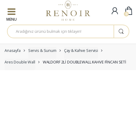
Skip to navigation
Skip to content
0
A
r
a
m
a
:
Anasayfa
Servis & Sunum
Çay & Kahve Servisi
Ares Double Wall
WALDORF 2Lİ DOUBLEWALL KAHVE FİNCAN SETİ