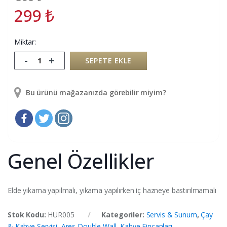
299
₺
Miktar:
-
+
SEPETE EKLE
Bu ürünü mağazanızda görebilir miyim?
Genel Özellikler
Elde yıkama yapılmalı, yıkama yapılırken iç hazneye bastırılmamalı
Stok Kodu:
HUR005
Kategoriler:
Servis & Sunum
,
Çay
& Kahve Servisi
,
Ares Double Wall
,
Kahve Fincanları