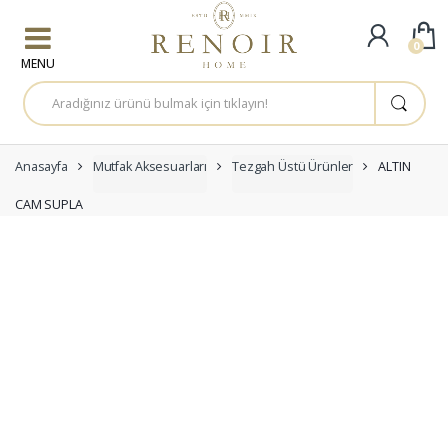
Skip to navigation
Skip to content
0
A
r
a
m
a
:
Anasayfa
Mutfak Aksesuarları
Tezgah Üstü Ürünler
ALTIN
CAM SUPLA