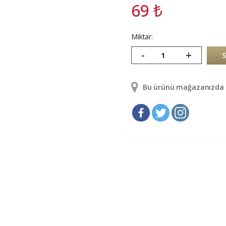
69
₺
Miktar:
-
+
Bu ürünü mağazanızda g