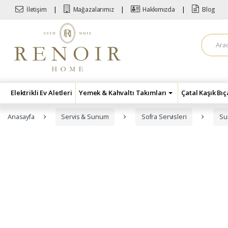
Skip to navigation
Skip to content
İletişim
Mağazalarımız
Hakkımızda
Blog
A
r
a
m
a
:
Elektrikli Ev Aletleri
Yemek & Kahvaltı Takımları
Çatal Kaşık Bı
Anasayfa
Servis & Sunum
Sofra Servisleri
Su