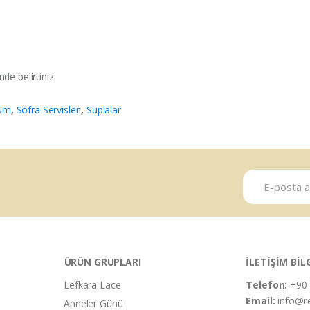
e belirtiniz.
num
,
Sofra Servisleri
,
Suplalar
ÜRÜN GRUPLARI
İLETİŞİM BİL
Lefkara Lace
Telefon:
+90 
Email:
info@r
Anneler Günü