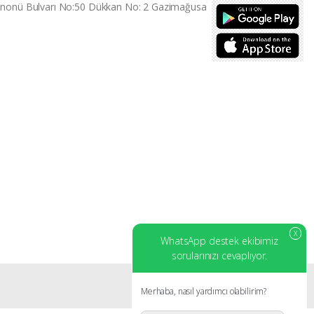
İnonü Bulvarı No:50 Dükkan No: 2 Gazimağusa
X
WhatsApp destek ekibimiz
sorularınızı cevaplıyor.
Merhaba, nasıl yardımcı olabilirim?