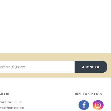
ABONE OL
GİLERİ
BİZİ TAKİP EDİN
548 840 80 30
enoirhome.com