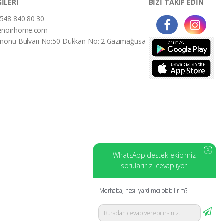
GİLERİ
BİZİ TAKİP EDİN
548 840 80 30
enoirhome.com
İnonü Bulvarı No:50 Dükkan No: 2 Gazimağusa
X
WhatsApp destek ekibimiz
sorularınızı cevaplıyor.
Merhaba, nasıl yardımcı olabilirim?