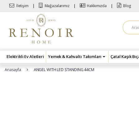
Skip to navigation
Skip to content
İletişim
Mağazalarımız
Hakkımızda
Blog
A
r
a
m
a
:
Elektrikli Ev Aletleri
Yemek & Kahvaltı Takımları
Çatal Kaşık Bı
Anasayfa
ANGEL WITH LED STANDING 44CM