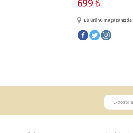
699
₺
Bu ürünü mağazanızda g