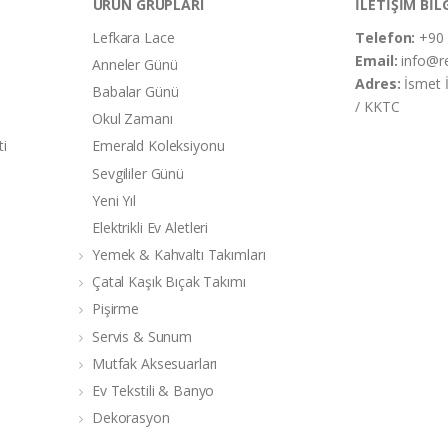
ÜRÜN GRUPLARI
İLETİŞİM BİL
Lefkara Lace
Telefon:
+90 
Email:
info@r
Anneler Günü
Adres:
İsmet 
Babalar Günü
/ KKTC
Okul Zamanı
ti
Emerald Koleksiyonu
Sevgililer Günü
Yeni Yıl
Elektrikli Ev Aletleri
Yemek & Kahvaltı Takımları
Çatal Kaşık Bıçak Takımı
Pişirme
Servis & Sunum
Mutfak Aksesuarları
Ev Tekstili & Banyo
Dekorasyon