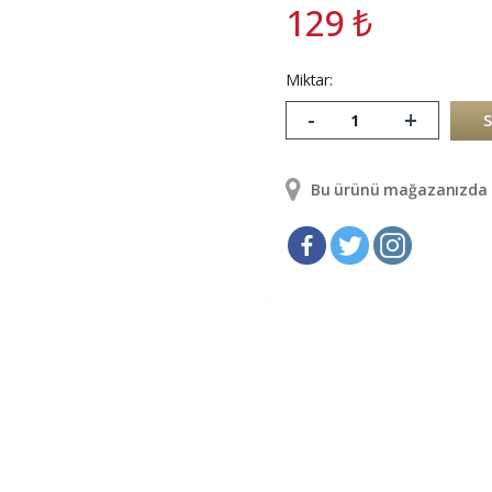
129
₺
Miktar:
-
+
Bu ürünü mağazanızda g