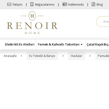
Skip to navigation
Skip to content
İletişim
Mağazalarımız
Hakkımızda
Blog
A
r
a
m
a
:
Elektrikli Ev Aletleri
Yemek & Kahvaltı Takımları
Çatal Kaşık Bı
Anasayfa
Ev Tekstili & Banyo
Havlular
Pamuklu