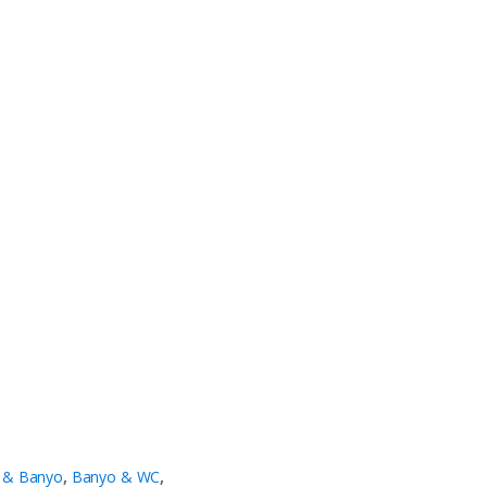
li & Banyo
,
Banyo & WC
,