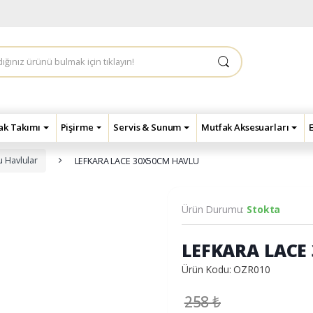
çak Takımı
Pişirme
Servis & Sunum
Mutfak Aksesuarları
 Havlular
LEFKARA LACE 30X50CM HAVLU
Ürün Durumu:
Stokta
LEFKARA LACE
Ürün Kodu: OZR010
258
₺