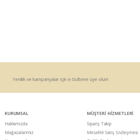
Yenilik ve kampanyalar için e-bültene üye olun!
KURUMSAL
MÜŞTERİ HİZMETLERİ
Hakkımızda
Sipariş Takip
Mağazalarımız
Mesafeli Satış Sözleşmesi