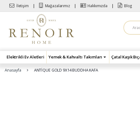
Skip to navigation
Skip to content
İletişim
Mağazalarımız
Hakkımızda
Blog
A
r
a
m
a
:
Elektrikli Ev Aletleri
Yemek & Kahvaltı Takımları
Çatal Kaşık Bı
Anasayfa
ANTİQUE GOLD 9X14 BUDDHA KAFA