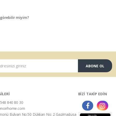
örebilir miyim?
ABONE OL
GİLERİ
BİZİ TAKİP EDİN
548 840 80 30
enoirhome.com
İnonü Bulvarı No:50 Dükkan No: 2 Gazimağusa