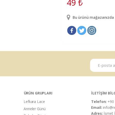
49
₺
Bu ürünü mağazanızda g
ÜRÜN GRUPLARI
İLETİŞİM BİL
Lefkara Lace
Telefon:
+90 
Email:
info@r
Anneler Günü
Adres:
İsmet 