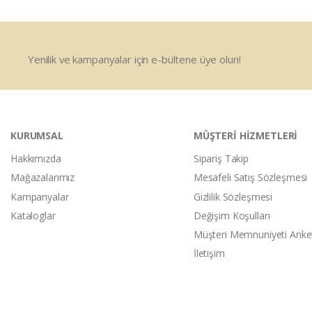
Yenilik ve kampanyalar için e-bültene üye olun!
KURUMSAL
MÜŞTERİ HİZMETLERİ
Hakkımızda
Sipariş Takip
Mağazalarımız
Mesafeli Satış Sözleşmesi
Kampanyalar
Gizlilik Sözleşmesi
Kataloglar
Değişim Koşulları
Müşteri Memnuniyeti Anke
İletişim