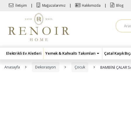
Skip to navigation
Skip to content
İletişim
Mağazalarımız
Hakkımızda
Blog
A
r
a
m
a
:
Elektrikli Ev Aletleri
Yemek & Kahvaltı Takımları
Çatal Kaşık Bı
Anasayfa
Dekorasyon
Çocuk
BAMBİNİ ÇALAR S