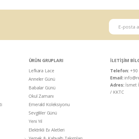
ÜRÜN GRUPLARI
İLETİŞİM BİL
Lefkara Lace
Telefon:
+90 
Email:
info@r
Anneler Günü
Adres:
İsmet 
Babalar Günü
/ KKTC
Okul Zamanı
ti
Emerald Koleksiyonu
Sevgililer Günü
Yeni Yıl
Elektrikli Ev Aletleri
Yemek & Kahvaltı Takımları