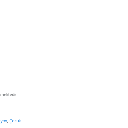
kmektedir
syon
,
Çocuk