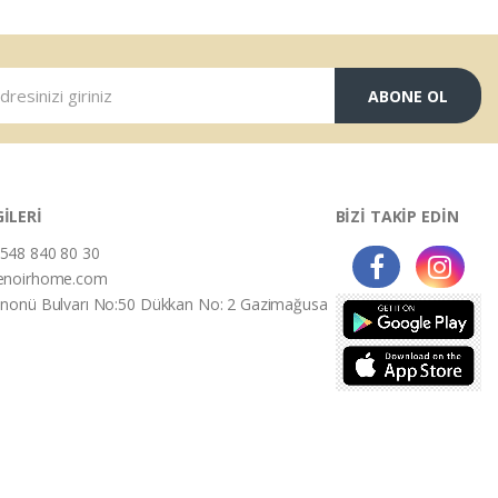
ABONE OL
GİLERİ
BİZİ TAKİP EDİN
548 840 80 30
enoirhome.com
İnonü Bulvarı No:50 Dükkan No: 2 Gazimağusa