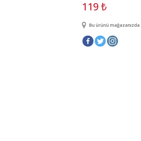
119
₺
Bu ürünü mağazanızda g