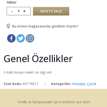
Miktar:
-
+
SEPETE EKLE
Bu ürünü mağazanızda görebilir miyim?
Genel Özellikler
3 Adet kurşun kalem ve silgi seti
Stok Kodu:
ART78817
Kategoriler:
Kırtasiye
,
Çocuk
Yenilik ve kampanyalar için e-bültene üye olun!