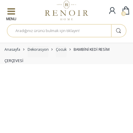
Skip to navigation
Skip to content
0
A
r
a
m
a
:
Anasayfa
Dekorasyon
Çocuk
BAMBİNİ KEDİ RESİM
ÇERÇEVESİ