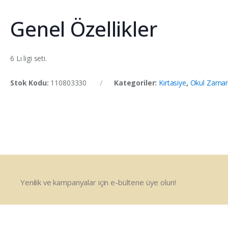
Genel Özellikler
6 Lı ligi seti.
Stok Kodu:
110803330
Kategoriler:
Kırtasiye
,
Okul Zaman
Yenilik ve kampanyalar için e-bültene üye olun!