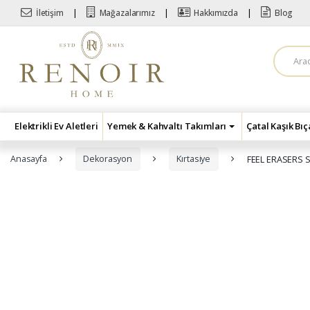
Skip to navigation
Skip to content
İletişim
Mağazalarımız
Hakkımızda
Blog
A
r
a
m
a
:
Elektrikli Ev Aletleri
Yemek & Kahvaltı Takımları
Çatal Kaşık Bı
Anasayfa
Dekorasyon
Kırtasiye
FEEL ERASERS 