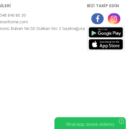
GİLERİ
BİZİ TAKİP EDİN
548 840 80 30
enoirhome.com
İnonü Bulvarı No:50 Dükkan No: 2 Gazimağusa
X
WhatsApp destek ekibimiz