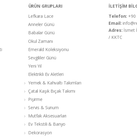
ÜRÜN GRUPLARI
İLETİŞİM BİL
Lefkara Lace
Telefon:
+90 
Email:
info@r
Anneler Günü
Adres:
İsmet 
Babalar Günü
/ KKTC
Okul Zamanı
ti
Emerald Koleksiyonu
Sevgililer Günü
Yeni Yıl
Elektrikli Ev Aletleri
Yemek & Kahvaltı Takımları
Çatal Kaşık Bıçak Takımı
Pişirme
Servis & Sunum
Mutfak Aksesuarları
Ev Tekstili & Banyo
Dekorasyon