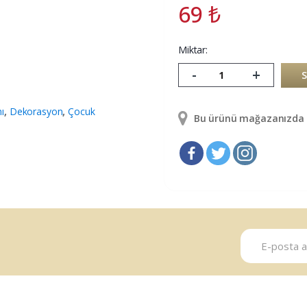
69
₺
Miktar:
-
+
ı
,
Dekorasyon
,
Çocuk
Bu ürünü mağazanızda g