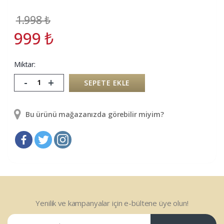
1.998
₺
999
₺
Miktar:
-
+
SEPETE EKLE
Bu ürünü mağazanızda görebilir miyim?
Yenilik ve kampanyalar için e-bültene üye olun!