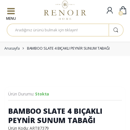
Skip to navigation
Skip to content
0
A
r
a
m
a
:
Anasayfa
BAMBOO SLATE 4 BIÇAKLI PEYNİR SUNUM TABAĞI
Ürün Durumu:
Stokta
BAMBOO SLATE 4 BIÇAKLI
PEYNİR SUNUM TABAĞI
Ürün Kodu: ART87379