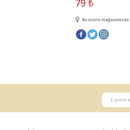
79
₺
Bu ürünü mağazanızda g