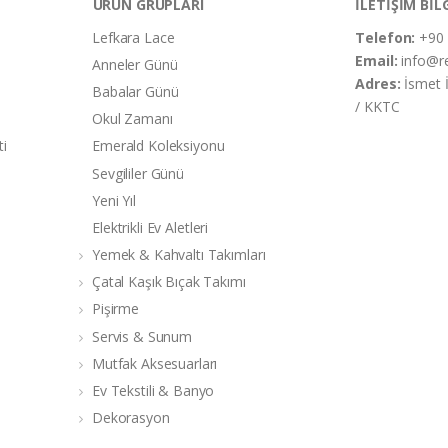
ÜRÜN GRUPLARI
İLETİŞİM BİL
Lefkara Lace
Telefon:
+90 
Email:
info@r
Anneler Günü
Adres:
İsmet 
Babalar Günü
/ KKTC
Okul Zamanı
ti
Emerald Koleksiyonu
Sevgililer Günü
Yeni Yıl
Elektrikli Ev Aletleri
Yemek & Kahvaltı Takımları
Çatal Kaşık Bıçak Takımı
Pişirme
Servis & Sunum
Mutfak Aksesuarları
Ev Tekstili & Banyo
Dekorasyon