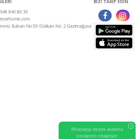
GİLERİ
BİZİ TAKİP EDİN
548 840 80 30
enoirhome.com
İnonü Bulvarı No:50 Dükkan No: 2 Gazimağusa
X
WhatsApp destek ekibimiz
sorularınızı cevaplıyor.