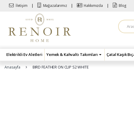
Skip to navigation
Skip to content
İletişim
Mağazalarımız
Hakkımızda
Blog
A
r
a
m
a
:
Elektrikli Ev Aletleri
Yemek & Kahvaltı Takımları
Çatal Kaşık Bı
Anasayfa
BIRD FEATHER ON CLIP S2 WHITE