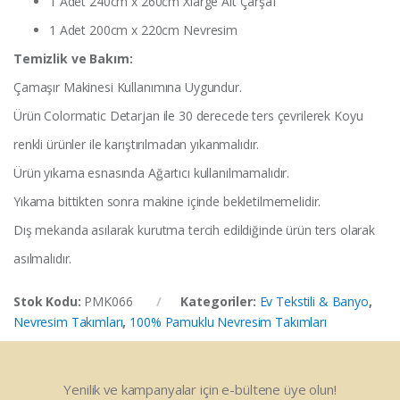
1 Adet 240cm x 260cm Xlarge Alt Çarşaf
1 Adet 200cm x 220cm Nevresim
Temizlik ve Bakım:
Çamaşır Makinesi Kullanımına Uygundur.
Ürün Colormatic Detarjan ile 30 derecede ters çevrilerek Koyu
renkli ürünler ile karıştırılmadan yıkanmalıdır.
Ürün yıkama esnasında Ağartıcı kullanılmamalıdır.
Yıkama bittikten sonra makine içinde bekletilmemelidir.
Dış mekanda asılarak kurutma tercih edildiğinde ürün ters olarak
asılmalıdır.
Stok Kodu:
PMK066
Kategoriler:
Ev Tekstili & Banyo
,
Nevresim Takımları
,
100% Pamuklu Nevresim Takımları
Yenilik ve kampanyalar için e-bültene üye olun!