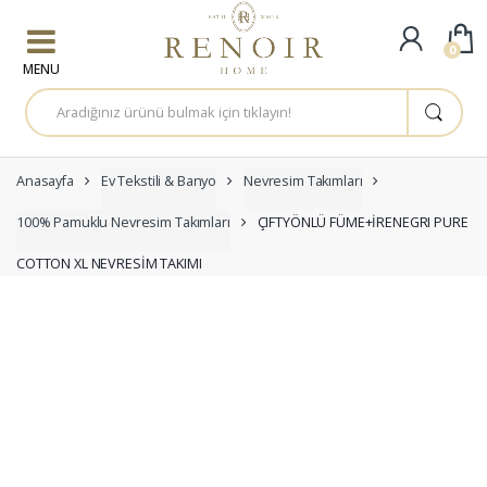
Skip to navigation
Skip to content
0
A
r
a
m
a
:
Anasayfa
Ev Tekstili & Banyo
Nevresim Takımları
100% Pamuklu Nevresim Takımları
ÇIFTYÖNLÜ FÜME+İRENEGRI PURE
COTTON XL NEVRESİM TAKIMI